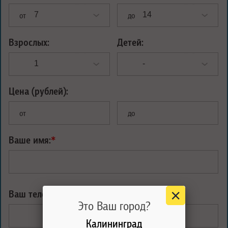
от
до
Взрослых:
Детей:
Цена (рублей):
от
до
Ваше имя:
*
Ваш телефон:
*
Это Ваш город?
Калининград