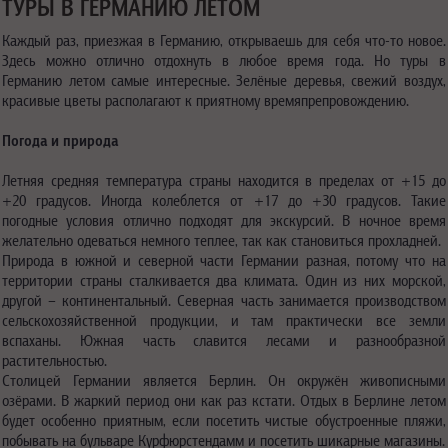
ТУРЫ В ГЕРМАНИЮ ЛЕТОМ
Каждый раз, приезжая в Германию, открываешь для себя что-то новое.
Здесь можно отлично отдохнуть в любое время года. Но туры в
Германию летом самые интересные. Зелёные деревья, свежий воздух,
красивые цветы располагают к приятному времяпрепровождению.
Погода и природа
Летняя средняя температура страны находится в пределах от +15 до
+20 градусов. Иногда колеблется от +17 до +30 градусов. Такие
погодные условия отлично подходят для экскурсий. В ночное время
желательно одеваться немного теплее, так как становиться прохладней.
Природа в южной и северной части Германии разная, потому что на
территории страны сталкивается два климата. Один из них морской,
другой – континентальный. Северная часть занимается производством
сельскохозяйственной продукции, и там практически все земли
вспаханы. Южная часть славится лесами и разнообразной
растительностью.
Столицей Германии является Берлин. Он окружён живописными
озёрами. В жаркий период они как раз кстати. Отдых в Берлине летом
будет особенно приятным, если посетить чистые обустроенные пляжи,
побывать на бульваре Курфюрстендамм и посетить шикарные магазины.