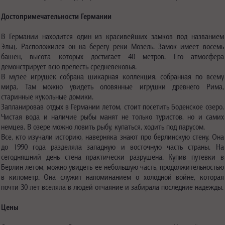
Достопримечательности Германии
В Германии находится один из красивейших замков под названием
Эльц. Расположился он на берегу реки Мозель. Замок имеет восемь
башен, высота которых достигает 40 метров. Его атмосфера
демонстрирует всю прелесть средневековья.
В музее игрушек собрана шикарная коллекция, собранная по всему
мира. Там можно увидеть оловянные игрушки древнего Рима,
старинные кукольные домики.
Запланировав отдых в Германии летом, стоит посетить Боденское озеро.
Чистая вода и наличие рыбы манят не только туристов, но и самих
немцев. В озере можно ловить рыбу, купаться, ходить под парусом.
Все, кто изучали историю, наверняка знают про берлинскую стену. Она
до 1990 года разделяла западную и восточную часть страны. На
сегодняшний день стена практически разрушена. Купив путевки в
Берлин летом, можно увидеть её небольшую часть, продолжительностью
в километр. Она служит напоминанием о холодной войне, которая
почти 30 лет вселяла в людей отчаяние и забирала последние надежды.
Цены