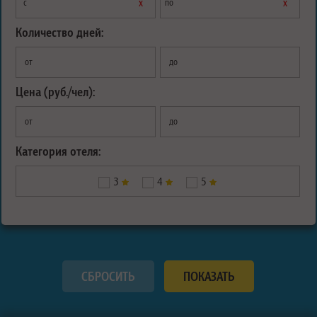
х
х
с
по
Количество дней:
от
до
Цена (руб./чел):
от
до
Категория отеля:
3
4
5