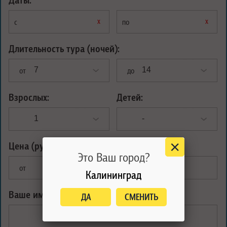
х
х
с
по
Длительность тура (ночей):
от
до
Взрослых:
Детей:
Цена (рублей):
Это Ваш город?
от
до
Калининград
Ваше имя:
*
ДА
СМЕНИТЬ