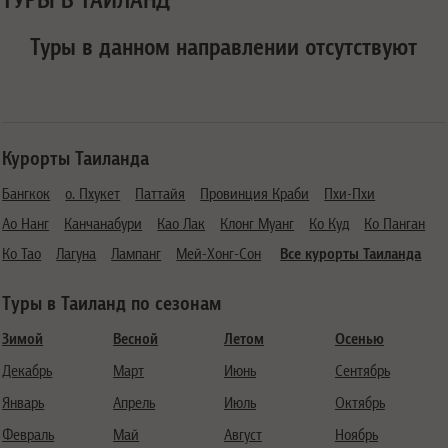
Туры в данном направлении отсутствуют
Курорты Таиланда
Бангкок
о. Пхукет
Паттайя
Провинция Краби
Пхи-Пхи
Ао Нанг
Канчанабури
Као Лак
Клонг Муанг
Ко Куд
Ко Панган
Ко Тао
Лагуна
Лампанг
Мей-Хонг-Сон
Все курорты Таиланда
Туры в Таиланд по сезонам
Зимой
Весной
Летом
Осенью
Декабрь
Март
Июнь
Сентябрь
Январь
Апрель
Июль
Октябрь
Февраль
Май
Август
Ноябрь