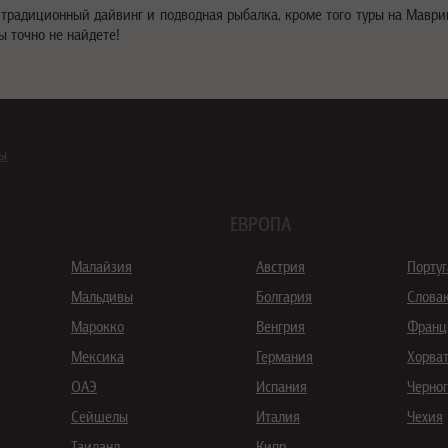
 традиционный дайвинг и подводная рыбалка, кроме того туры на Мав
ы точно не найдете!
ны
ЕВРОПА
Малайзия
Австрия
Порту
Мальдивы
Болгария
Слова
Марокко
Венгрия
Франц
Мексика
Германия
Хорва
ОАЭ
Испания
Черно
Сейшелы
Италия
Чехия
Таиланд
Кипр