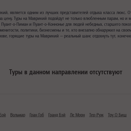
кий, является одним из лучших представителей отдыха класса люкс. От
 на цену. Туры на Маврикий подойдут не только влюбленным парам, но 
ы Пуант-о-Пиман и Пуант-о-Коннонье для людей небедных, старшего поко
енитости, политики, бизнесмены и те, кто внезапно обнаружил на свое
рове, горящие туры на Маврикий — реальный шанс отдохнуть тут, конечно
Туры в данном направлении отсутствуют
Бэй
Вольмар
Гран Гоб
Гранд Бэй
Ле Морн
Тер-Руж
Тру О Биш