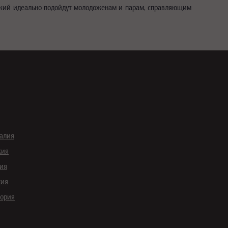
рикий идеально подойдут молодоженам и парам, справляющим
галия
кия
ия
тия
гория