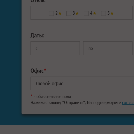
2
3
4
5
Даты:
с
по
Офис
*
*
- обязательные поля
Нажимая кнопку "Отправить", Вы подтверждаете
соглас