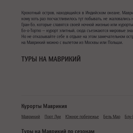
Крохотный остров, находящийся в Индийском океане, Маври
кому хоть раз посчастливилось тут побывать, не жаловались
Гран-Бэ, которые славятся своей ночной жизнью или курорт
Бэ-о-Тортю — курорт элитный, сюда съезжаются мировые знам
Но не отказывайте себе в отдыхе на этом замечательном ост
на Маврикий можно с вылетом из Москвы или Польши.
ТУРЫ НА МАВРИКИЙ
Курорты Маврикия
Маврикий
Порт Луи
Южное побережье
Бель Мар
Блу-
Туры на Маврикий по сезонам