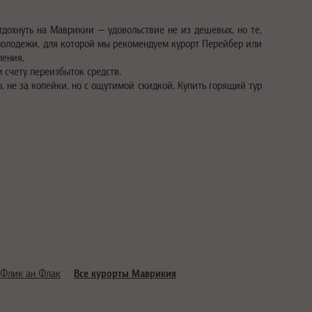
дохнуть на Маврикии — удовольствие не из дешевых, но те,
и молодежи, для которой мы рекомендуем курорт Перейбер или
ления.
м счету переизбыток средств.
, не за копейки, но с ощутимой скидкой. Купить горящий тур
Флик ан Флак
Все курорты Маврикия