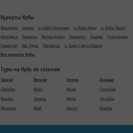
Курорты Кубы
Варадеро
Гавана
о. Кайо Гильермо
о. Кайо Коко
о. Кайо Ларго
Артемиса
Баракоа
Вилла-Клара
Виньялес
Гранма
Гуантанамо
Камагуэй
Лас Тунас
Матансас
о. Кайо Санта Мария
Все курорты Кубы
Туры на Кубу по сезонам
Зимой
Весной
Летом
Осенью
Декабрь
Март
Июнь
Сентябрь
Январь
Апрель
Июль
Октябрь
Февраль
Май
Август
Ноябрь