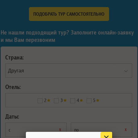
ПОДОБРАТЬ ТУР САМОСТОЯТЕЛЬНО
Не нашли подходящий тур? Заполните онлайн-заявку
и мы Вам перезвоним
Страна:
Отель:
2
3
4
5
Даты:
х
х
с
по