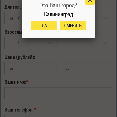
Это Ваш город?
Длительность тура (ночей):
Калининград
от
до
ДА
СМЕНИТЬ
Взрослых:
Детей:
Цена (рублей):
от
до
Ваше имя:
*
Ваш телефон:
*