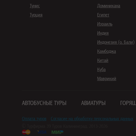
Тунис
Доминикана
Турция
Египет
Израиль
Индия
Индонезия (о. Бали)
Камбоджа
Китай
Куба
Маврикий
АВТОБУСНЫЕ ТУРЫ
АВИАТУРЫ
ГОРЯЩ
Оплата туров
Согласие на обработку персональных данных
© Турфирма
39 Туров
Калининград, 2013-2026