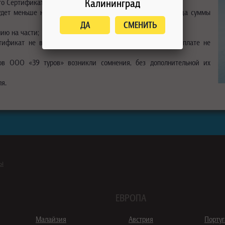
Калининград
го Сертификата;
 будет меньше номинальной стоимости Сертификата, разница суммы
ДА
СМЕНИТЬ
ию на части;
тификат не восстанавливается. Копии сертификатов к оплате не
ков ООО «39 туров» возникли сомнения, без дополнительной их
я.
ны
ЕВРОПА
Малайзия
Австрия
Порту