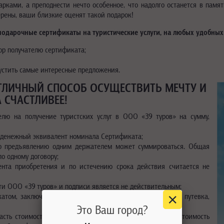
арками, а преподнести нечто особенное, что надолго останется в памя
ерены, ваши близкие оценят такой подарок!
 подарочные сертификаты на туристические услуги, на любых удобных 
ор получателю сертификата;
пустить самые интересные предложения.
ОТЛИЧНЫЙ СПОСОБ ОСУЩЕСТВИТЬ МЕЧТУ И
 СЧАСТЛИВЕЕ!
елю на получение туристских услуг в ООО «39 туров» на сумму,
а денежный эквивалент номинала Сертификата;
по предъявлению одним держателем может суммироваться. Общая
о одному договору;
ента приобретения и по истечению срока действия считается не
ти ООО «39 туров» и подписи является не действительным;
атом, заключается договор и оформляется туристическая путевка,
Это Ваш город?
сть стоимости покупаемых туристических услуг если их стоимость