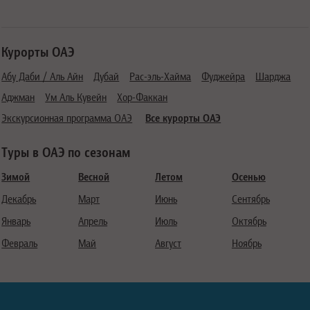
Курорты ОАЭ
Абу Даби / Аль Айн
Дубай
Рас-эль-Хайма
Фуджейра
Шарджа
Аджман
Ум Аль Кувейн
Хор-Факкан
Экскурсионная программа ОАЭ
Все курорты ОАЭ
Туры в ОАЭ по сезонам
Зимой
Весной
Летом
Осенью
Декабрь
Март
Июнь
Сентябрь
Январь
Апрель
Июль
Октябрь
Февраль
Май
Август
Ноябрь