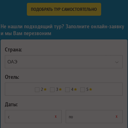
ПОДОБРАТЬ ТУР САМОСТОЯТЕЛЬНО
Не нашли подходящий тур? Заполните онлайн-заявку
и мы Вам перезвоним
Страна:
Отель:
2
3
4
5
Даты:
х
х
с
по