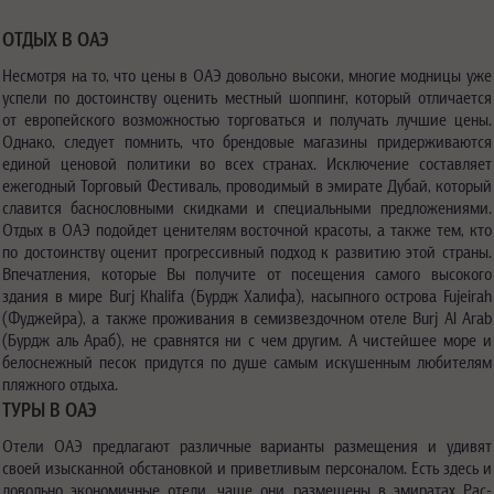
ОТДЫХ В ОАЭ
Несмотря на то, что цены в ОАЭ довольно высоки, многие модницы уже
успели по достоинству оценить местный шоппинг, который отличается
от европейского возможностью торговаться и получать лучшие цены.
Однако, следует помнить, что брендовые магазины придерживаются
единой ценовой политики во всех странах. Исключение составляет
ежегодный Торговый Фестиваль, проводимый в эмирате Дубай, который
славится баснословными скидками и специальными предложениями.
Отдых в ОАЭ подойдет ценителям восточной красоты, а также тем, кто
по достоинству оценит прогрессивный подход к развитию этой страны.
Впечатления, которые Вы получите от посещения самого высокого
здания в мире
Burj Khalifa
(Бурдж Халифа), насыпного острова
Fujeirah
(Фуджейра), а также проживания в семизвездочном отеле
Burj Al Arab
(Бурдж аль Араб), не сравнятся ни с чем другим. А чистейшее море и
белоснежный песок придутся по душе самым искушенным любителям
пляжного отдыха.
ТУРЫ В ОАЭ
Отели ОАЭ предлагают различные варианты размещения и удивят
своей изысканной обстановкой и приветливым персоналом. Есть здесь и
довольно экономичные отели, чаще они размещены в эмиратах Рас-