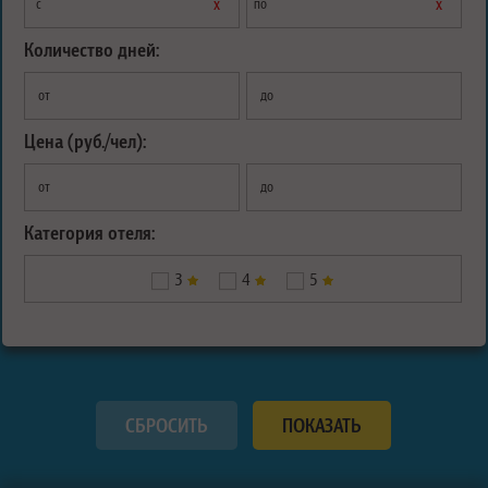
х
х
с
по
Количество дней:
от
до
Цена (руб./чел):
от
до
Категория отеля:
3
4
5