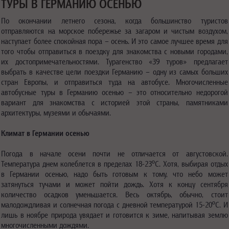
ТУРЫ В ГЕРМАНИЮ ОСЕНЬЮ
По окончании летнего сезона, когда большинство туристов
отправляются на морское побережье за загаром и чистым воздухом,
наступает более спокойная пора – осень. И это самое лучшее время для
того чтобы отправиться в поездку для знакомства с новыми городами,
их достопримечательностями. Турагенство «39 туров» предлагает
выбрать в качестве цели поездки Германию – одну из самых больших
стран Европы, и отправиться туда на автобусе. Многочисленные
автобусные туры в Германию осенью – это относительно недорогой
вариант для знакомства с историей этой страны, памятниками
архитектуры, музеями и обычаями.
Климат в Германии осенью
Погода в начале осени почти не отличается от августовской.
Температура днем колеблется в пределах 18-23ºС. Хотя, выбирая отдых
в Германии осенью, надо быть готовым к тому, что небо может
затянуться тучами и может пойти дождь. Хотя к концу сентября
количество осадков уменьшается. Весь октябрь, обычно, стоит
малодождливая и солнечная погода с дневной температурой 15-20ºС. И
лишь в ноябре природа увядает и готовится к зиме, напитывая землю
многочисленными дождями.