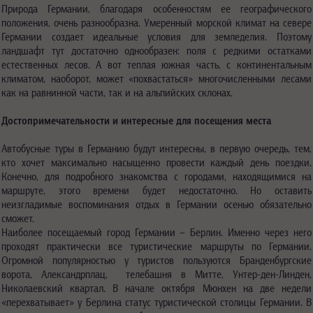
Природа Германии, благодаря особенностям ее географического
положения, очень разнообразна. Умеренный морской климат на севере
Германии создает идеальные условия для земледелия. Поэтому
ландшафт тут достаточно однообразен: поля с редкими остатками
естественных лесов. А вот теплая южная часть, с континентальным
климатом, наоборот, может «похвастаться» многочисленными лесами
как на равнинной части, так и на альпийских склонах.
Достопримечательности и интересные для посещения места
Автобусные туры в Германию будут интересны, в первую очередь, тем,
кто хочет максимально насыщенно провести каждый день поездки.
Конечно, для подробного знакомства с городами, находящимися на
маршруте, этого времени будет недостаточно. Но оставить
неизгладимые воспоминания отдых в Германии осенью обязательно
сможет.
Наиболее посещаемый город Германии – Берлин. Именно через него
проходят практически все туристические маршруты по Германии.
Огромной популярностью у туристов пользуются Бранденбургские
ворота, Александрплац, телебашня в Митте, Унтер-ден-Линден,
Николаевский квартал. В начале октября Мюнхен на две недели
«перехватывает» у Берлина статус туристической столицы Германии. В