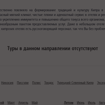
ественно повлияло на формирование традиций и культуру Кипра в
асный мягкий климат, чистые пляжи и адекватный сервис в отелях и рес
о укреплению иммунитета и повышению общего тонуса всего организма,
нообразным пакетом предоставляемых услуг. Даже в небольшом отеле
х кипрских отелях есть русскоговорящий персонал, так что Вы без про
Туры в данном направлении отсутствуют
Никосия
Писсури
Полис
Тродос
Турецкий Северный Кипр
Экск
ной
Март
Апрель
Май
Летом
Июнь
Июль
Авгу