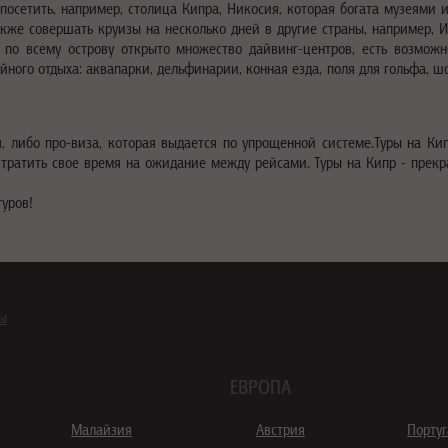
 посетить, например, столица Кипра, Никосия, которая богата музеями
акже совершать круизы на несколько дней в другие страны, например,
 по всему острову открыто множество дайвинг-центров, есть возможн
ного отдыха: аквапарки, дельфинарии, конная езда, поля для гольфа, 
.
я, либо про-виза, которая выдается по упрощенной системе.Туры на Ки
и тратить свое время на ожидание между рейсами. Туры на Кипр - прек
туров!
ны
ЕВРОПА
Малайзия
Австрия
Порту