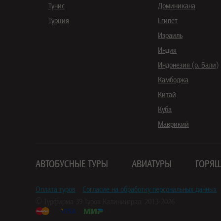
Тунис
Доминикана
Турция
Египет
Израиль
Индия
Индонезия (о. Бали)
Камбоджа
Китай
Куба
Маврикий
АВТОБУСНЫЕ ТУРЫ
АВИАТУРЫ
ГОРЯЩ
Оплата туров
Согласие на обработку персональных данных
© Турфирма
39 Туров
Калининград, 2013-2026