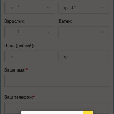
от
до
Взрослых:
Детей:
Цена (рублей):
от
до
Ваше имя:
*
Ваш телефон:
*