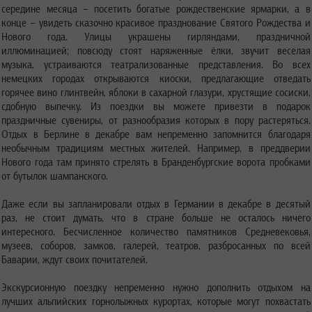
середине месяца – посетить богатые рождественские ярмарки, а в
конце – увидеть сказочно красивое празднование Святого Рождества и
Нового года. Улицы украшены гирляндами, праздничной
иллюминацией; повсюду стоят наряженные ёлки, звучит веселая
музыка, устраиваются театрализованные представления. Во всех
немецких городах открываются киоски, предлагающие отведать
горячее вино глинтвейн, яблоки в сахарной глазури, хрустящие сосиски,
сдобную выпечку. Из поездки вы можете привезти в подарок
праздничные сувениры, от разнообразия которых в пору растеряться.
Отдых в Берлине в декабре вам непременно запомнится благодаря
необычным традициям местных жителей. Например, в преддверии
Нового года там принято стрелять в Бранденбургские ворота пробками
от бутылок шампанского.
Даже если вы запланировали отдых в Германии в декабре в десятый
раз, не стоит думать, что в стране больше не осталось ничего
интересного. Бесчисленное количество памятников Средневековья,
музеев, соборов, замков, галерей, театров, разбросанных по всей
Баварии, ждут своих почитателей.
Экскурсионную поездку непременно нужно дополнить отдыхом на
лучших альпийских горнолыжных курортах, которые могут похвастать