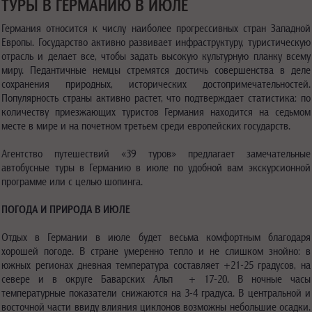
ТУРЫ В ГЕРМАНИЮ В ИЮЛЕ
Германия относится к числу наиболее прогрессивных стран Западной
Европы. Государство активно развивает инфраструктуру, туристическую
отрасль и делает все, чтобы задать высокую культурную планку всему
миру. Педантичные немцы стремятся достичь совершенства в деле
сохранения природных, исторических достопримечательностей.
Популярность страны активно растет, что подтверждает статистика: по
количеству приезжающих туристов Германия находится на седьмом
месте в мире и на почетном третьем среди европейских государств.
Агентство путешествий «39 туров» предлагает замечательные
автобусные туры в Германию в июле по удобной вам экскурсионной
программе или с целью шопинга.
ПОГОДА И ПРИРОДА В ИЮЛЕ
Отдых в Германии в июле будет весьма комфортным благодаря
хорошей погоде. В стране умеренно тепло и не слишком знойно: в
южных регионах дневная температура составляет +21-25 градусов, на
севере и в округе Баварских Альп + 17-20. В ночные часы
температурные показатели снижаются на 3-4 градуса. В центральной и
восточной части ввиду влияния циклонов возможны небольшие осадки.