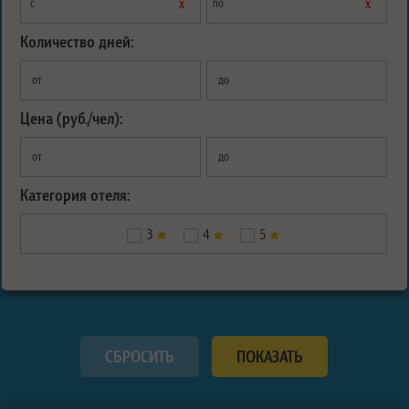
х
х
с
по
Количество дней:
от
до
Цена (руб./чел):
от
до
Категория отеля:
3
4
5