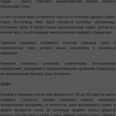
города – здание Рейхстага, Бранденбургские ворота, обломки
Берлинской стены.
Со всех уголков мира съезжаются туристы на лечебные курорты: Баден-
Баден, Вестерланд, Ахен. Здесь находятся целебные минеральные
источники, грязи. В отелях страны высококлассный сервис, учтены все
мелочи быта, способствующие максимальному комфорту отдыхающих.
Гурманам наверняка запомнится отличная немецкая кухня и
первоклассное пиво, которое можно попробовать в различных
вариациях.
Германия знаменита галереями, памятниками, выставочными
комплексами, зоопарками и завораживающими органными концертами
по произведениям Вагнера, Баха, Бетховена.
ЦЕНЫ
Путевки в Германию в июле вам обойдутся от 165 до 455 евро на одного
человека. Стоимость поездки напрямую зависит выбранной
экскурсионной программы, от количества дней пребывания в стране и
уровня звездности отеля. За гостиницу среднего класса придется
платить 100-200 евро в сутки. Самые дорогие города страны: Мюнхен,