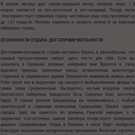
В начале месяца дует северо-западный ветер, который через 2-3
недели сменяется на юго-восточный и юго-западный. Погода июля
благоприятствует пляжному отдыху: чистейшая вода озер прогревается
до +22 градусов. Неплохо отдохнуть и загореть можно и на морском
побережье страны.
ОСОБЕННОСТИ ОТДЫХА, ДОСТОПРИМЕЧАТЕЛЬНОСТИ
Достопримечательности страны настолько богаты и разнообразны, что
каждый путешественник найдет здесь что-то для себя. Если вы
оказались в Германии впервые, наверняка вам бросится в глаза
красивая природа, ухоженные улицы, великолепная архитектура
старинных и современных зданий. Невероятно живописна долина реки
Рейн: возле нее в окружении гор находятся необыкновенные дворцы и
замки эпохи Средневековья. Насладитесь чистым воздухом тихого
Балтийского побережья, Баварского Леса, Северных Альп, местечка
Гарце. В горном регионе Шварцвальд вы познакомитесь с особой
архитектурой и славными немецкими традициями. Увидев здания
городка Трир, вы окунетесь во времена Римской империи, а в
окружении толстостенных замков Шпейера почувствуете волнующее
дыхание Средневековья. Отдых в Берлине в июле будет интересен
благодаря насыщенным экскурсионным программам. Визитная карточка