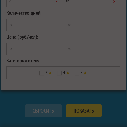
х
х
с
по
Количество дней:
от
до
Цена (руб./чел):
от
до
Категория отеля:
3
4
5