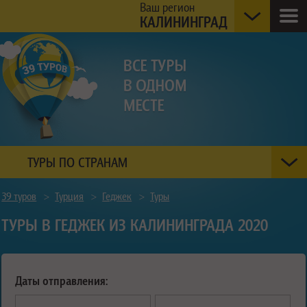
Ваш регион
КАЛИНИНГРАД
ТУРЫ ПО СТРАНАМ
39 туров
>
Турция
>
Геджек
>
Туры
ТУРЫ В ГЕДЖЕК ИЗ КАЛИНИНГРАДА 2020
Даты отправления: