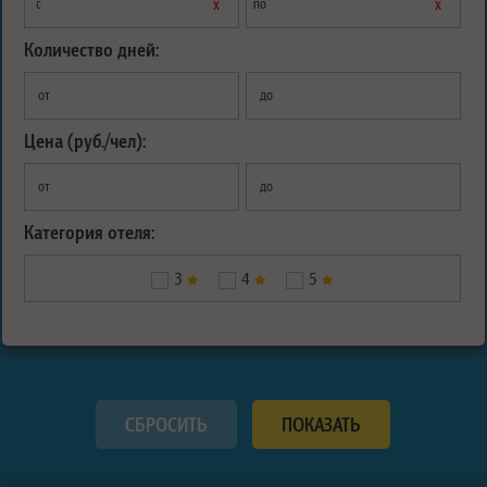
х
х
с
по
Количество дней:
от
до
Цена (руб./чел):
от
до
Категория отеля:
3
4
5