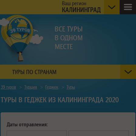
Ваш регион
КАЛИНИНГРАД
ТУРЫ ПО СТРАНАМ
39 туров
>
Турция
>
Геджек
>
Туры
ТУРЫ В ГЕДЖЕК ИЗ КАЛИНИНГРАДА 2020
Даты отправления: