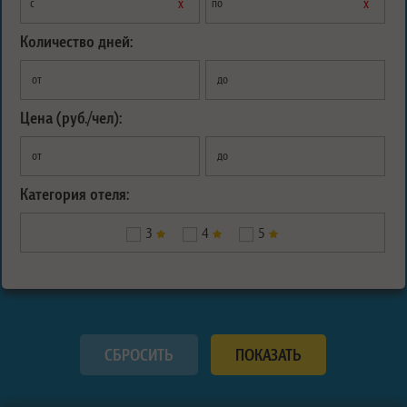
х
х
с
по
Количество дней:
от
до
Цена (руб./чел):
от
до
Категория отеля:
3
4
5