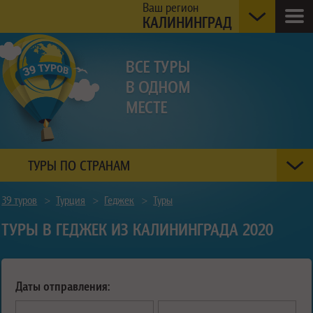
Ваш регион
КАЛИНИНГРАД
ТУРЫ ПО СТРАНАМ
39 туров
>
Турция
>
Геджек
>
Туры
ТУРЫ В ГЕДЖЕК ИЗ КАЛИНИНГРАДА 2020
Даты отправления: