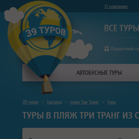
О компании
Подарочный с
АВТОБУСНЫЕ ТУРЫ
39 туров
>
Таиланд
>
пляж Три Транг
>
Туры
ТУРЫ В ПЛЯЖ ТРИ ТРАНГ ИЗ 