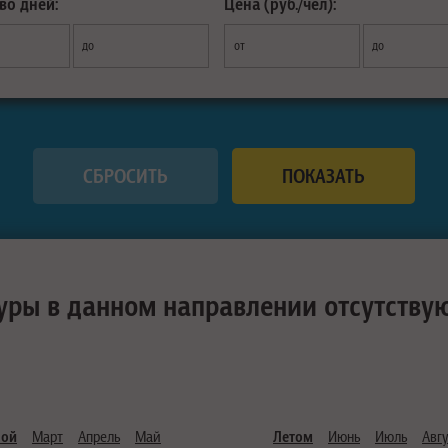
во дней:
Цена (руб./чел):
до
от
до
уры в данном направлении отсутству
ной
Март
Апрель
Май
Летом
Июнь
Июль
Авгу