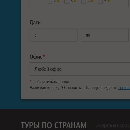
2
3
4
5
Даты:
с
по
Офис
*
*
- обязательные поля
Нажимая кнопку "Отправить", Вы подтверждаете
соглас
ТУРЫ ПО СТРАНАМ
Смотреть все стра