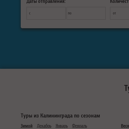
Даты отправления:
Количест
с
по
от
Т
Туры из Калининграда по сезонам
Зимой
Декабрь
Январь
Февраль
Вес