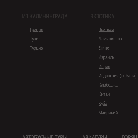
ИЗ КАЛИНИНГРАДА
ЭКЗОТИКА
Греция
Вьетнам
Тунис
Доминикана
Турция
Египет
Израиль
Индия
Индонезия (о. Бали)
Камбоджа
Китай
Куба
Маврикий
АВТОБУСНЫЕ ТУРЫ
АВИАТУРЫ
ГОРЯЩ