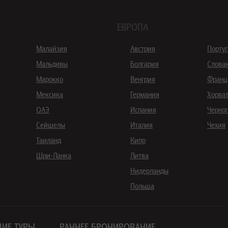
ЕВРОПА
Малайзия
Австрия
Порту
Мальдивы
Болгария
Слова
Марокко
Венгрия
Франц
Мексика
Германия
Хорва
ОАЭ
Испания
Черно
Сейшелы
Италия
Чехия
Таиланд
Кипр
Шри-Ланка
Литва
Нидерланды
Польша
ИЕ ТУРЫ
РАННЕЕ БРОНИРОВАНИЕ