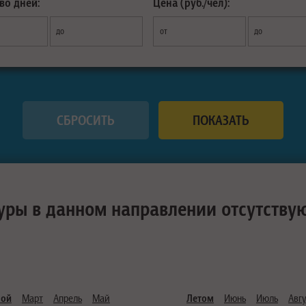
во дней:
Цена (руб./чел):
до
от
до
уры в данном направлении отсутству
ной
Март
Апрель
Май
Летом
Июнь
Июль
Авгу