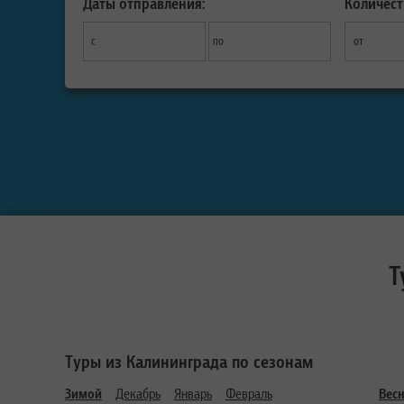
Даты отправления:
Количест
с
по
от
Т
Туры из Калининграда по сезонам
Зимой
Декабрь
Январь
Февраль
Вес