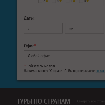
2
3
4
5
Даты:
с
по
Офис
*
*
- обязательные поля
Нажимая кнопку "Отправить", Вы подтверждаете
соглас
ТУРЫ ПО СТРАНАМ
Смотреть все стра