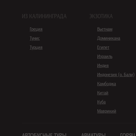
ИЗ КАЛИНИНГРАДА
ЭКЗОТИКА
Греция
Вьетнам
Тунис
Доминикана
Турция
Египет
Израиль
Индия
Индонезия (о. Бали)
Камбоджа
Китай
Куба
Маврикий
АВТОБУСНЫЕ ТУРЫ
АВИАТУРЫ
ГОРЯЩ