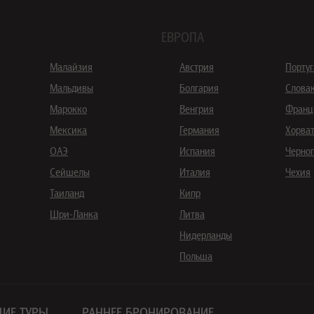
ЕВРОПА
Малайзия
Австрия
Порту
Мальдивы
Болгария
Слова
Марокко
Венгрия
Франц
Мексика
Германия
Хорва
ОАЭ
Испания
Черно
Сейшелы
Италия
Чехия
Таиланд
Кипр
Шри-Ланка
Литва
Нидерланды
Польша
ИЕ ТУРЫ
РАННЕЕ БРОНИРОВАНИЕ