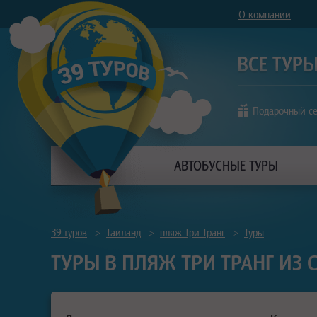
О компании
Подарочный с
АВТОБУСНЫЕ ТУРЫ
39 туров
>
Таиланд
>
пляж Три Транг
>
Туры
ТУРЫ В ПЛЯЖ ТРИ ТРАНГ ИЗ 