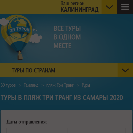
Ваш регион
КАЛИНИНГРАД
ТУРЫ ПО СТРАНАМ
39 туров
>
Таиланд
>
пляж Три Транг
>
Туры
ТУРЫ В ПЛЯЖ ТРИ ТРАНГ ИЗ САМАРЫ 2020
Даты отправления: