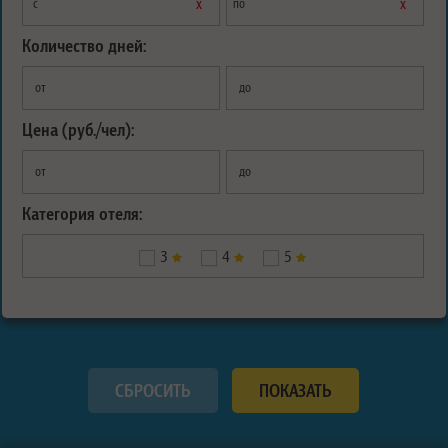
х
х
с
по
Количество дней:
от
до
Цена (руб./чел):
от
до
Категория отеля:
3
4
5