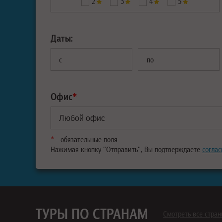
2
3
4
5
Даты:
с
по
Офис
*
*
- обязательные поля
Нажимая кнопку "Отправить", Вы подтверждаете
соглас
ТУРЫ ПО СТРАНАМ
Смотреть все стра