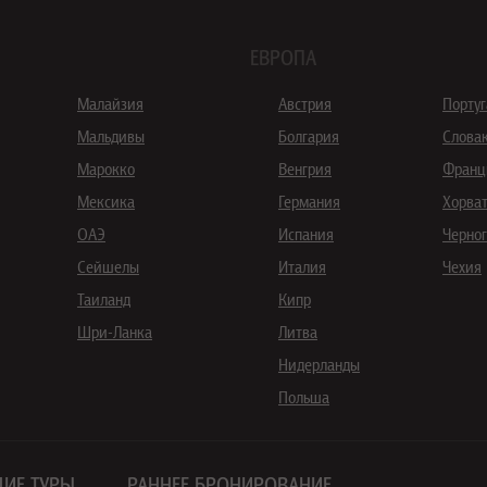
ЕВРОПА
Малайзия
Австрия
Порту
Мальдивы
Болгария
Слова
Марокко
Венгрия
Франц
Мексика
Германия
Хорва
ОАЭ
Испания
Черно
Сейшелы
Италия
Чехия
Таиланд
Кипр
Шри-Ланка
Литва
Нидерланды
Польша
ИЕ ТУРЫ
РАННЕЕ БРОНИРОВАНИЕ