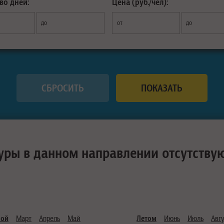
во дней:
Цена (руб./чел):
до
от
до
уры в данном направлении отсутству
ной
Март
Апрель
Май
Летом
Июнь
Июль
Авгу