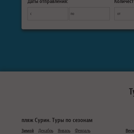
Даты отправления:
Количест
с
по
от
Т
пляж Сурин. Туры по сезонам
Зимой
Декабрь
Январь
Февраль
Вес