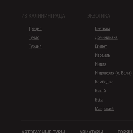
ИЗ КАЛИНИНГРАДА
ЭКЗОТИКА
Греция
Вьетнам
Тунис
Доминикана
Турция
Египет
Израиль
Индия
Индонезия (о. Бали)
Камбоджа
Китай
Куба
Маврикий
АВТОБУСНЫЕ ТУРЫ
АВИАТУРЫ
ГОРЯЩ