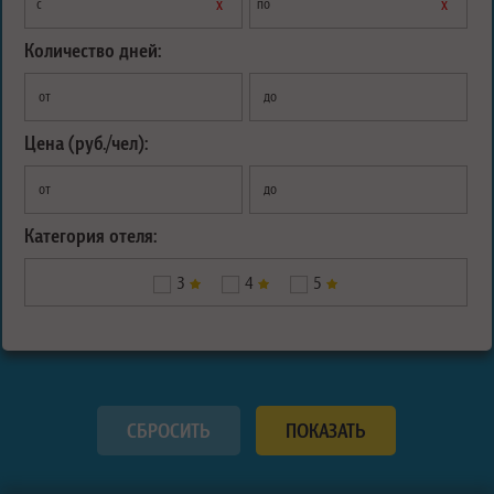
х
х
с
по
Количество дней:
от
до
Цена (руб./чел):
от
до
Категория отеля:
3
4
5