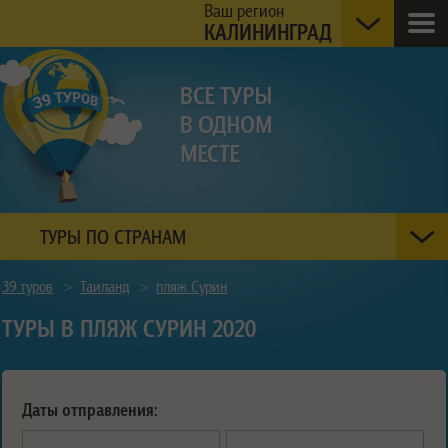
Ваш регион
КАЛИНИНГРАД
ТУРЫ ПО СТРАНАМ
39 туров
>
Таиланд
>
пляж Сурин
ТУРЫ В ПЛЯЖ СУРИН 2020
Даты отправления: