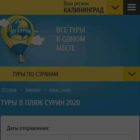
Ваш регион
КАЛИНИНГРАД
ТУРЫ ПО СТРАНАМ
39 туров
>
Таиланд
>
пляж Сурин
ТУРЫ В ПЛЯЖ СУРИН 2020
Даты отправления: