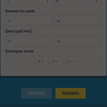
х
х
с
по
Количество дней:
от
до
Цена (руб./чел):
от
до
Категория отеля:
3
4
5