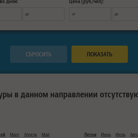
во дней:
Цена (руб./чел):
до
от
до
уры в данном направлении отсутству
ной
Март
Апрель
Май
Летом
Июнь
Июль
Авгу