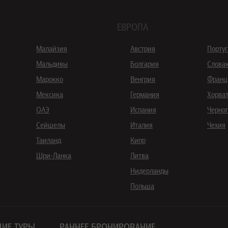
ЕВРОПА
Малайзия
Австрия
Порту
Мальдивы
Болгария
Слова
Марокко
Венгрия
Франц
Мексика
Германия
Хорва
ОАЭ
Испания
Черно
Сейшелы
Италия
Чехия
Таиланд
Кипр
Шри-Ланка
Литва
Нидерланды
Польша
ИЕ ТУРЫ
РАННЕЕ БРОНИРОВАНИЕ