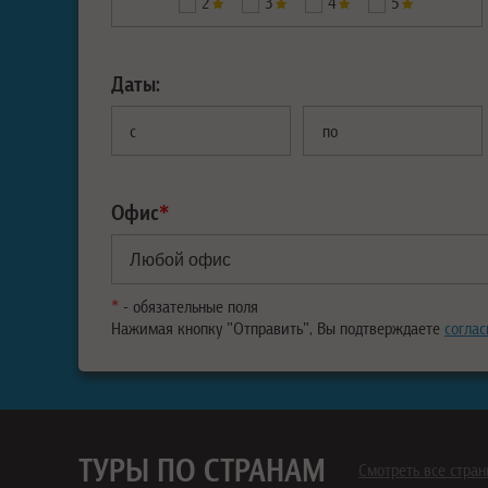
2
3
4
5
Даты:
с
по
Офис
*
*
- обязательные поля
Нажимая кнопку "Отправить", Вы подтверждаете
соглас
ТУРЫ ПО СТРАНАМ
Смотреть все стра