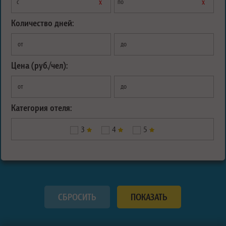
х
х
с
по
Количество дней:
от
до
Цена (руб./чел):
от
до
Категория отеля:
3
4
5