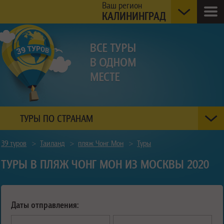
Ваш регион
КАЛИНИНГРАД
ТУРЫ ПО СТРАНАМ
39 туров
>
Таиланд
>
пляж Чонг Мон
>
Туры
ТУРЫ В ПЛЯЖ ЧОНГ МОН ИЗ МОСКВЫ 2020
Даты отправления: