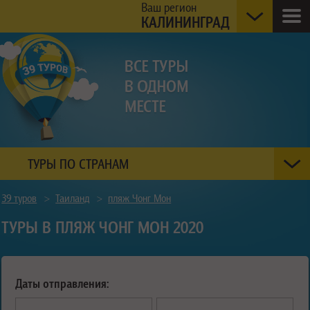
Ваш регион
КАЛИНИНГРАД
ТУРЫ ПО СТРАНАМ
39 туров
>
Таиланд
>
пляж Чонг Мон
ТУРЫ В ПЛЯЖ ЧОНГ МОН 2020
Даты отправления: