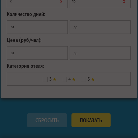
х
х
с
по
Количество дней:
от
до
Цена (руб./чел):
от
до
Категория отеля:
3
4
5