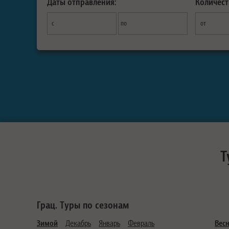
Даты отправления:
Количест
с
по
от
Т
Грац. Туры по сезонам
Зимой
Декабрь
Январь
Февраль
Вес