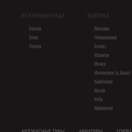
ИЗ КАЛИНИНГРАДА
ЭКЗОТИКА
Греция
Вьетнам
Тунис
Доминикана
Турция
Египет
Израиль
Индия
Индонезия (о. Бали)
Камбоджа
Китай
Куба
Маврикий
АВТОБУСНЫЕ ТУРЫ
АВИАТУРЫ
ГОРЯЩ