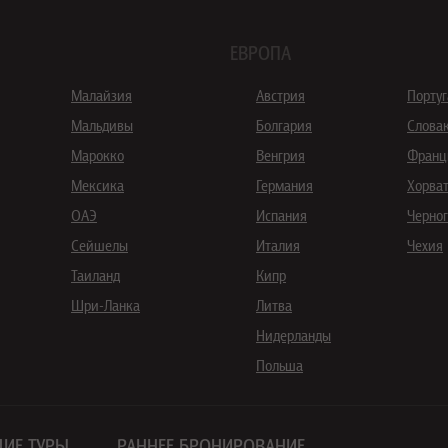
ЕВРОПА
Малайзия
Австрия
Порту
Мальдивы
Болгария
Слова
Марокко
Венгрия
Франц
Мексика
Германия
Хорва
ОАЭ
Испания
Черно
Сейшелы
Италия
Чехия
Таиланд
Кипр
Шри-Ланка
Литва
Нидерланды
Польша
ИЕ ТУРЫ
РАННЕЕ БРОНИРОВАНИЕ