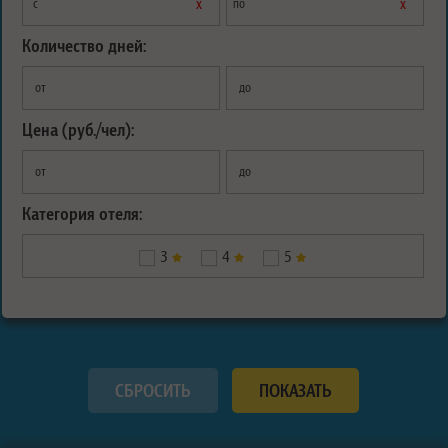
х
х
с
по
Количество дней:
от
до
Цена (руб./чел):
от
до
Категория отеля:
3
4
5