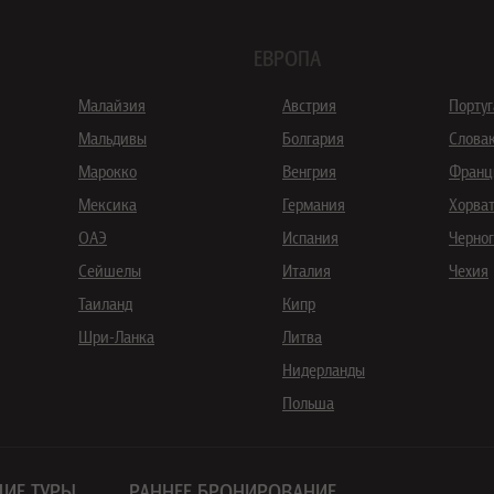
ЕВРОПА
Малайзия
Австрия
Порту
Мальдивы
Болгария
Слова
Марокко
Венгрия
Франц
Мексика
Германия
Хорва
ОАЭ
Испания
Черно
Сейшелы
Италия
Чехия
Таиланд
Кипр
Шри-Ланка
Литва
Нидерланды
Польша
ИЕ ТУРЫ
РАННЕЕ БРОНИРОВАНИЕ