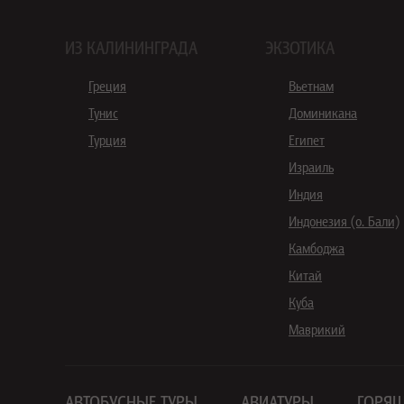
ИЗ КАЛИНИНГРАДА
ЭКЗОТИКА
Греция
Вьетнам
Тунис
Доминикана
Турция
Египет
Израиль
Индия
Индонезия (о. Бали)
Камбоджа
Китай
Куба
Маврикий
АВТОБУСНЫЕ ТУРЫ
АВИАТУРЫ
ГОРЯЩ