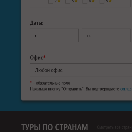
2
3
4
5
Даты:
с
по
Офис
*
*
- обязательные поля
Нажимая кнопку "Отправить", Вы подтверждаете
соглас
ТУРЫ ПО СТРАНАМ
Смотреть все стра