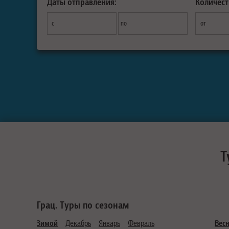
Даты отправления:
Количест
с
по
от
Т
Грац. Туры по сезонам
Зимой
Декабрь
Январь
Февраль
Вес