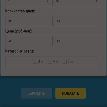
х
х
с
по
Количество дней:
от
до
Цена (руб./чел):
от
до
Категория отеля:
3
4
5