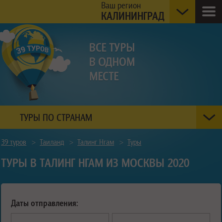
Ваш регион
КАЛИНИНГРАД
ТУРЫ ПО СТРАНАМ
39 туров
>
Таиланд
>
Талинг Нгам
>
Туры
ТУРЫ В ТАЛИНГ НГАМ ИЗ МОСКВЫ 2020
Даты отправления: