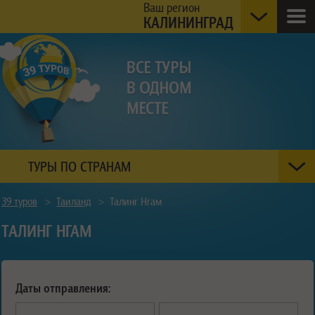
Ваш регион
КАЛИНИНГРАД
ТУРЫ ПО СТРАНАМ
39 туров
>
Таиланд
>
Талинг Нгам
ТАЛИНГ НГАМ
Даты отправления: