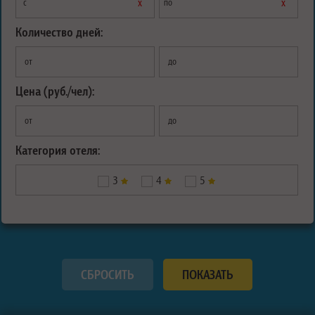
х
х
с
по
Количество дней:
от
до
Цена (руб./чел):
от
до
Категория отеля:
3
4
5