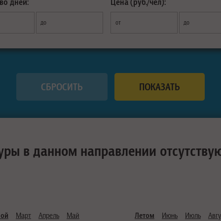
во дней:
Цена (руб./чел):
до
от
до
уры в данном направлении отсутству
ной
Март
Апрель
Май
Летом
Июнь
Июль
Авгу