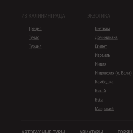
ИЗ КАЛИНИНГРАДА
ЭКЗОТИКА
Греция
Вьетнам
Тунис
Доминикана
Турция
Египет
Израиль
Индия
Индонезия (о. Бали)
Камбоджа
Китай
Куба
Маврикий
АВТОБУСНЫЕ ТУРЫ
АВИАТУРЫ
ГОРЯЩ