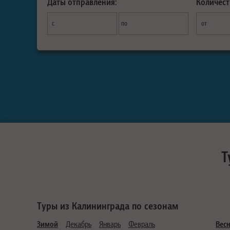
Даты отправления:
Количест
с
по
от
Т
Туры из Калининграда по сезонам
Зимой
Декабрь
Январь
Февраль
Вес