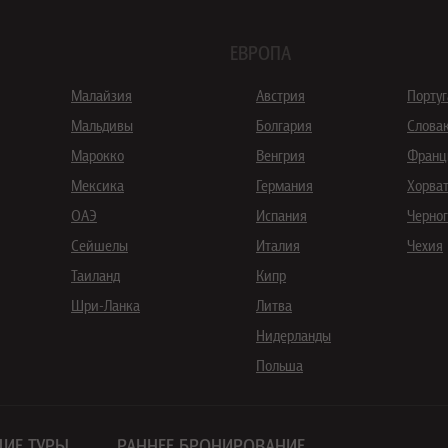
ЕВРОПА
Малайзия
Австрия
Порту
Мальдивы
Болгария
Слова
Марокко
Венгрия
Франц
Мексика
Германия
Хорва
ОАЭ
Испания
Черно
Сейшелы
Италия
Чехия
Таиланд
Кипр
Шри-Ланка
Литва
Нидерланды
Польша
ИЕ ТУРЫ
РАННЕЕ БРОНИРОВАНИЕ