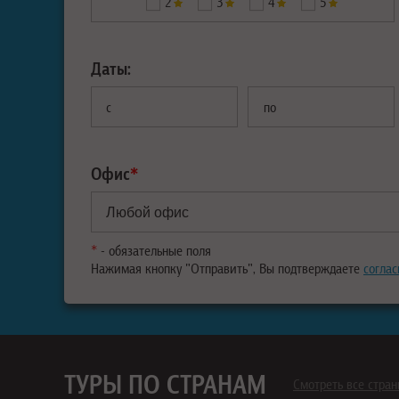
2
3
4
5
Даты:
с
по
Офис
*
*
- обязательные поля
Нажимая кнопку "Отправить", Вы подтверждаете
соглас
ТУРЫ ПО СТРАНАМ
Смотреть все стра