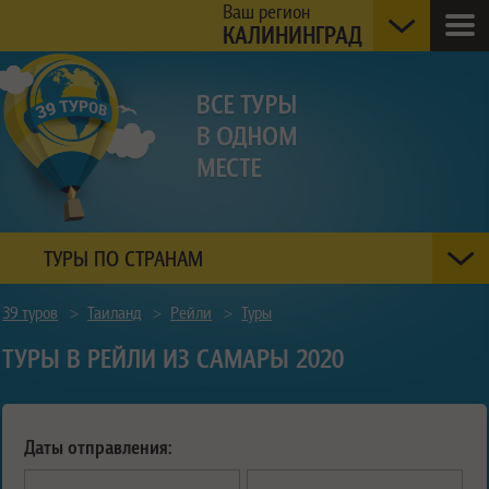
Ваш регион
КАЛИНИНГРАД
ТУРЫ ПО СТРАНАМ
39 туров
>
Таиланд
>
Рейли
>
Туры
ТУРЫ В РЕЙЛИ ИЗ САМАРЫ 2020
Даты отправления: