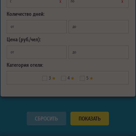
х
х
с
по
Количество дней:
от
до
Цена (руб./чел):
от
до
Категория отеля:
3
4
5