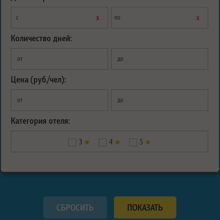
х
х
с
по
Количество дней:
от
до
Цена (руб./чел):
от
до
Категория отеля:
3
4
5