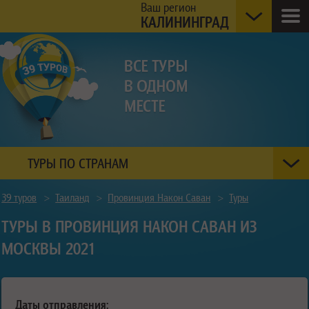
Ваш регион
КАЛИНИНГРАД
ТУРЫ ПО СТРАНАМ
39 туров
>
Таиланд
>
Провинция Након Саван
>
Туры
ТУРЫ В ПРОВИНЦИЯ НАКОН САВАН ИЗ
МОСКВЫ 2021
Даты отправления: