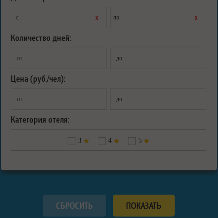
х
х
с
по
Количество дней:
от
до
Цена (руб./чел):
от
до
Категория отеля:
3
4
5