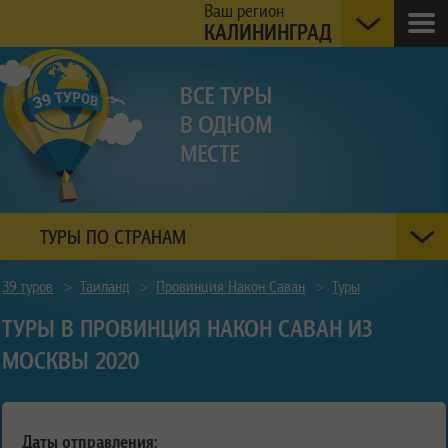
Ваш регион
КАЛИНИНГРАД
ТУРЫ ПО СТРАНАМ
39 туров
>
Таиланд
>
Провинция Након Саван
>
Туры
ТУРЫ В ПРОВИНЦИЯ НАКОН САВАН ИЗ
МОСКВЫ 2020
Даты отправления: