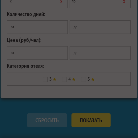
х
х
с
по
Количество дней:
от
до
Цена (руб./чел):
от
до
Категория отеля:
3
4
5