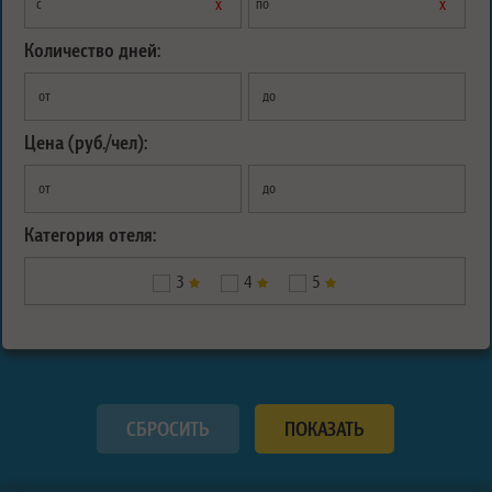
х
х
с
по
Количество дней:
от
до
Цена (руб./чел):
от
до
Категория отеля:
3
4
5