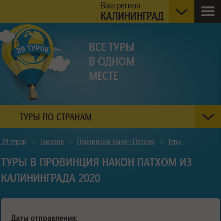
Ваш регион
КАЛИНИНГРАД
ТУРЫ ПО СТРАНАМ
39 туров
>
Таиланд
>
Провинция Након Патхом
>
Туры
ТУРЫ В ПРОВИНЦИЯ НАКОН ПАТХОМ ИЗ
КАЛИНИНГРАДА 2020
Даты отправления: