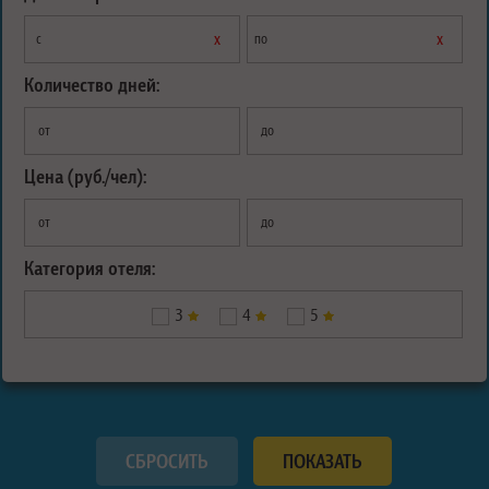
х
х
с
по
Количество дней:
от
до
Цена (руб./чел):
от
до
Категория отеля:
3
4
5