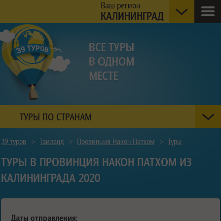
Ваш регион
КАЛИНИНГРАД
ТУРЫ ПО СТРАНАМ
39 туров
>
Таиланд
>
Провинция Након Патхом
>
Туры
ТУРЫ В ПРОВИНЦИЯ НАКОН ПАТХОМ ИЗ
КАЛИНИНГРАДА 2020
Даты отправления: