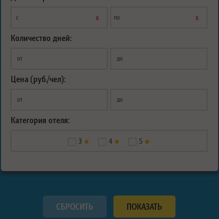
х
х
с
по
Количество дней:
от
до
Цена (руб./чел):
от
до
Категория отеля:
3
4
5