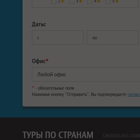
2
3
4
5
Даты:
с
по
Офис
*
*
- обязательные поля
Нажимая кнопку "Отправить", Вы подтверждаете
соглас
ТУРЫ ПО СТРАНАМ
Смотреть все стра