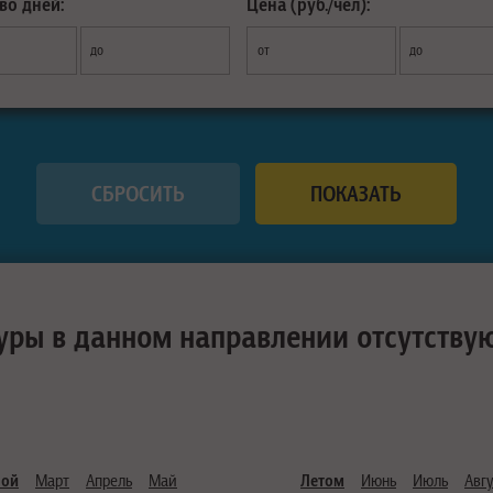
во дней:
Цена (руб./чел):
до
от
до
уры в данном направлении отсутству
ной
Март
Апрель
Май
Летом
Июнь
Июль
Авгу