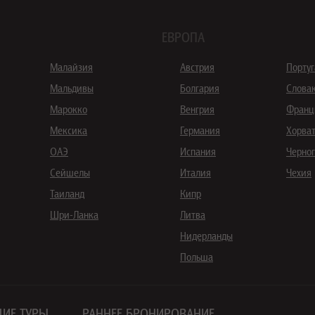
ЕВРОПА
Малайзия
Австрия
Порту
Мальдивы
Болгария
Слова
Марокко
Венгрия
Франц
Мексика
Германия
Хорва
ОАЭ
Испания
Черно
Сейшелы
Италия
Чехия
Таиланд
Кипр
Шри-Ланка
Литва
Нидерланды
Польша
ИЕ ТУРЫ
РАННЕЕ БРОНИРОВАНИЕ