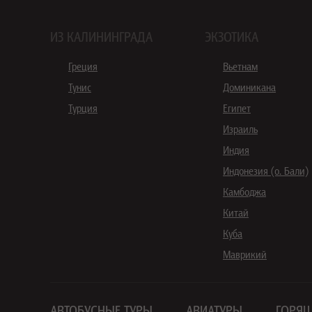
ИЗ КАЛИНИНГРАДА
ЭКЗОТИКА
Греция
Вьетнам
Тунис
Доминикана
Турция
Египет
Израиль
Индия
Индонезия (о. Бали)
Камбоджа
Китай
Куба
Маврикий
АВТОБУСНЫЕ ТУРЫ
АВИАТУРЫ
ГОРЯЩ