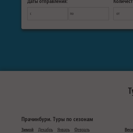
Даты отправления:
Количест
с
по
от
Т
Прачинбури. Туры по сезонам
Зимой
Декабрь
Январь
Февраль
Вес