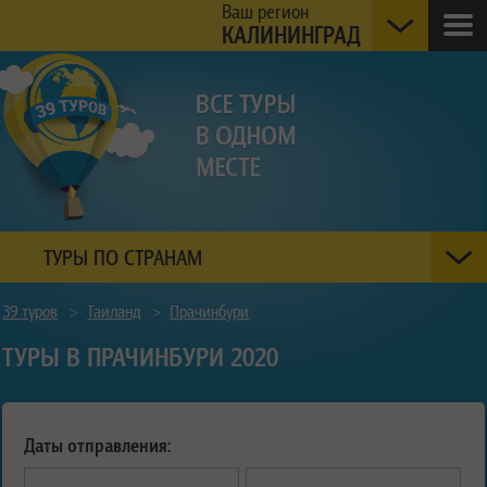
Ваш регион
КАЛИНИНГРАД
ТУРЫ ПО СТРАНАМ
39 туров
>
Таиланд
>
Прачинбури
ТУРЫ В ПРАЧИНБУРИ 2020
Даты отправления: