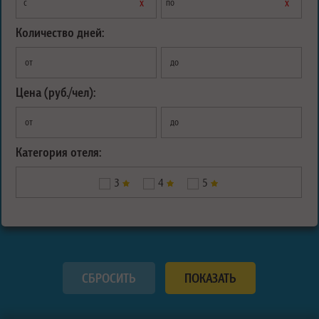
х
х
с
по
Количество дней:
от
до
Цена (руб./чел):
от
до
Категория отеля:
3
4
5