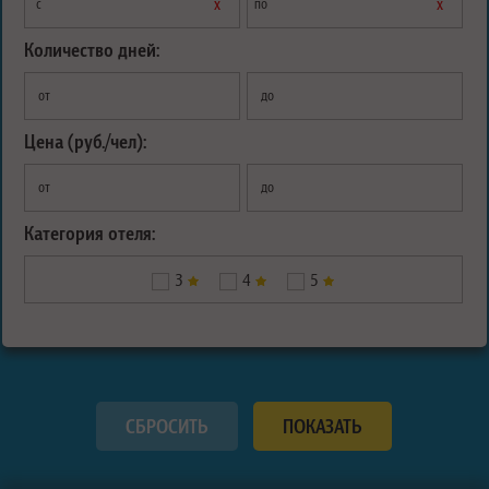
х
х
с
по
Количество дней:
от
до
Цена (руб./чел):
от
до
Категория отеля:
3
4
5