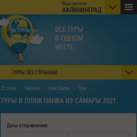
Ваш регион
КАЛИНИНГРАД
ТУРЫ ПО СТРАНАМ
39 туров
>
Таиланд
>
пляж Панва
>
Туры
ТУРЫ В ПЛЯЖ ПАНВА ИЗ САМАРЫ 2021
Даты отправления: