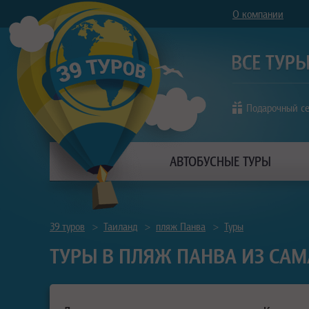
О компании
Подарочный с
АВТОБУСНЫЕ ТУРЫ
39 туров
>
Таиланд
>
пляж Панва
>
Туры
ТУРЫ В ПЛЯЖ ПАНВА ИЗ САМ