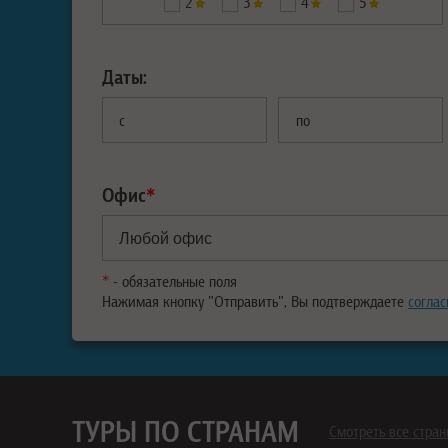
2
3
4
5
Даты:
с
по
Офис
*
*
- обязательные поля
Нажимая кнопку "Отправить", Вы подтверждаете
соглас
ТУРЫ ПО СТРАНАМ
Смотреть все стра