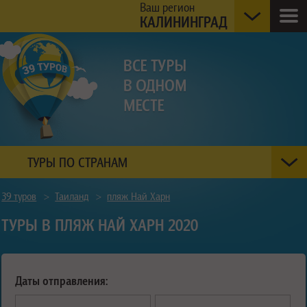
Ваш регион
КАЛИНИНГРАД
ТУРЫ ПО СТРАНАМ
39 туров
>
Таиланд
>
пляж Най Харн
ТУРЫ В ПЛЯЖ НАЙ ХАРН 2020
Даты отправления: