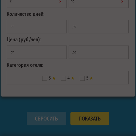
х
х
с
по
Количество дней:
от
до
Цена (руб./чел):
от
до
Категория отеля:
3
4
5