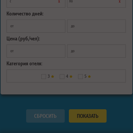
х
х
с
по
Количество дней:
от
до
Цена (руб./чел):
от
до
Категория отеля:
3
4
5