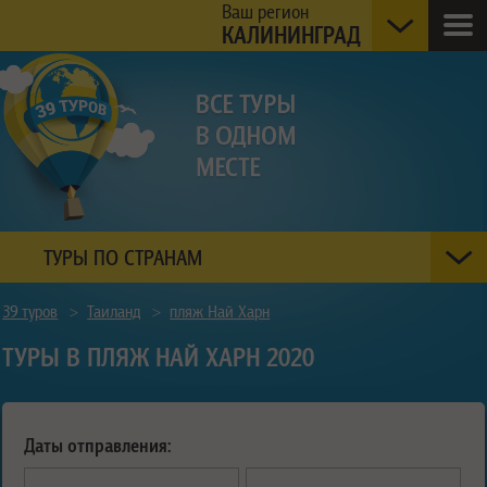
Ваш регион
КАЛИНИНГРАД
ТУРЫ ПО СТРАНАМ
39 туров
>
Таиланд
>
пляж Най Харн
ТУРЫ В ПЛЯЖ НАЙ ХАРН 2020
Даты отправления: