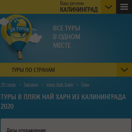
Ваш регион
КАЛИНИНГРАД
ТУРЫ ПО СТРАНАМ
39 туров
>
Таиланд
>
пляж Най Харн
>
Туры
ТУРЫ В ПЛЯЖ НАЙ ХАРН ИЗ КАЛИНИНГРАДА
2020
Даты отправления: