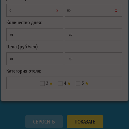
х
х
с
по
Количество дней:
от
до
Цена (руб./чел):
от
до
Категория отеля:
3
4
5