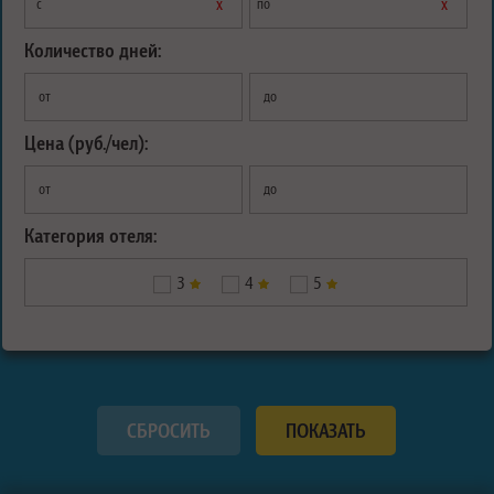
х
х
с
по
Количество дней:
от
до
Цена (руб./чел):
от
до
Категория отеля:
3
4
5