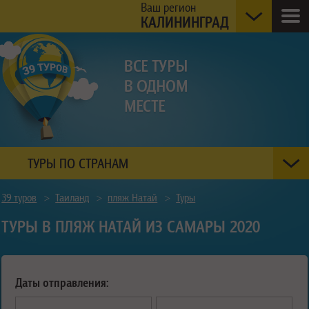
Ваш регион
КАЛИНИНГРАД
ТУРЫ ПО СТРАНАМ
39 туров
>
Таиланд
>
пляж Натай
>
Туры
ТУРЫ В ПЛЯЖ НАТАЙ ИЗ САМАРЫ 2020
Даты отправления: