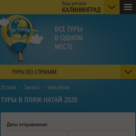
Ваш регион
КАЛИНИНГРАД
ТУРЫ ПО СТРАНАМ
39 туров
>
Таиланд
>
пляж Натай
ТУРЫ В ПЛЯЖ НАТАЙ 2020
Даты отправления: