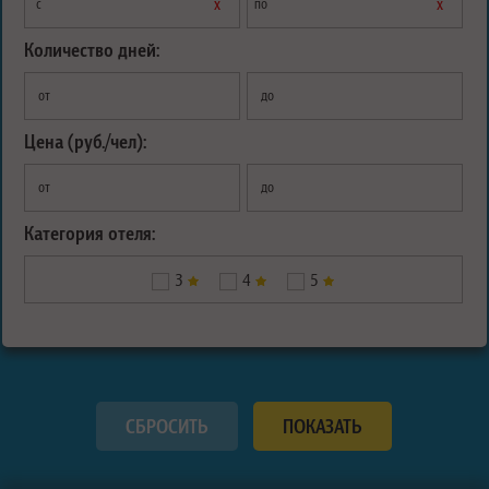
х
х
с
по
Количество дней:
от
до
Цена (руб./чел):
от
до
Категория отеля:
3
4
5