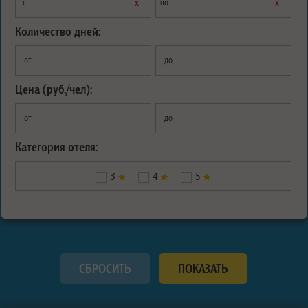
х
х
с
по
Количество дней:
от
до
Цена (руб./чел):
от
до
Категория отеля:
3
4
5