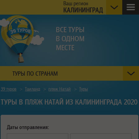
Ваш регион
КАЛИНИНГРАД
ТУРЫ ПО СТРАНАМ
39 туров
>
Таиланд
>
пляж Натай
>
Туры
ТУРЫ В ПЛЯЖ НАТАЙ ИЗ КАЛИНИНГРАДА 2020
Даты отправления: