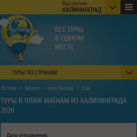
Ваш регион
КАЛИНИНГРАД
ТУРЫ ПО СТРАНАМ
39 туров
>
Таиланд
>
пляж Маенам
>
Туры
ТУРЫ В ПЛЯЖ МАЕНАМ ИЗ КАЛИНИНГРАДА
2020
Даты отправления: