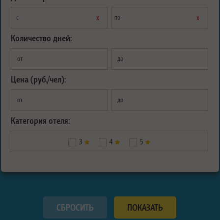
х
х
с
по
Количество дней:
от
до
Цена (руб./чел):
от
до
Категория отеля:
3
4
5