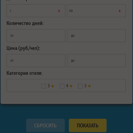
х
х
с
по
Количество дней:
от
до
Цена (руб./чел):
от
до
Категория отеля:
3
4
5