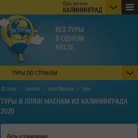
Ваш регион
КАЛИНИНГРАД
ТУРЫ ПО СТРАНАМ
39 туров
>
Таиланд
>
пляж Маенам
>
Туры
ТУРЫ В ПЛЯЖ МАЕНАМ ИЗ КАЛИНИНГРАДА
2020
Даты отправления: