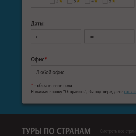
2
3
4
5
Даты:
с
по
Офис
*
*
- обязательные поля
Нажимая кнопку "Отправить", Вы подтверждаете
соглас
ТУРЫ ПО СТРАНАМ
Смотреть все стра