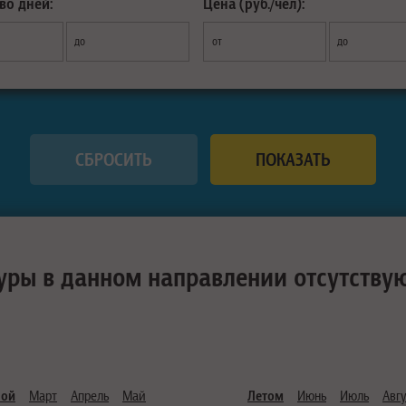
во дней:
Цена (руб./чел):
до
от
до
уры в данном направлении отсутству
ной
Март
Апрель
Май
Летом
Июнь
Июль
Авгу