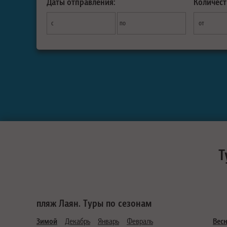
Даты отправления:
Количест
с
по
от
Т
пляж Лаян. Туры по сезонам
Зимой
Декабрь
Январь
Февраль
Вес