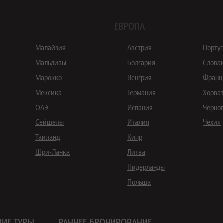
ЕВРОПА
Малайзия
Австрия
Порту
Мальдивы
Болгария
Слова
Марокко
Венгрия
Франц
Мексика
Германия
Хорва
ОАЭ
Испания
Черно
Сейшелы
Италия
Чехия
Таиланд
Кипр
Шри-Ланка
Литва
Нидерланды
Польша
ИЕ ТУРЫ
РАННЕЕ БРОНИРОВАНИЕ