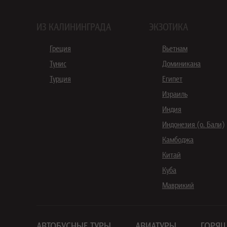
ИЗ КАЛИНИНГРАДА
ЭКЗОТИКА
Греция
Вьетнам
Тунис
Доминикана
Турция
Египет
Израиль
Индия
Индонезия (о. Бали)
Камбоджа
Китай
Куба
Маврикий
АВТОБУСНЫЕ ТУРЫ
АВИАТУРЫ
ГОРЯЩ