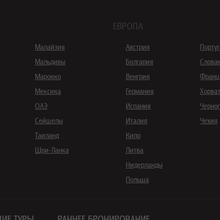
ЕВРОПА
Малайзия
Австрия
Порту
Мальдивы
Болгария
Слова
Марокко
Венгрия
Франц
Мексика
Германия
Хорва
ОАЭ
Испания
Черно
Сейшелы
Италия
Чехия
Таиланд
Кипр
Шри-Ланка
Литва
Нидерланды
Польша
ИЕ ТУРЫ
РАННЕЕ БРОНИРОВАНИЕ