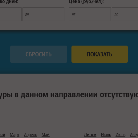
во дней:
Цена (руб./чел):
до
от
до
уры в данном направлении отсутству
ной
Март
Апрель
Май
Летом
Июнь
Июль
Авгу