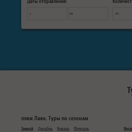
Даты отправления:
Количест
с
по
от
Т
пляж Лаян. Туры по сезонам
Зимой
Декабрь
Январь
Февраль
Вес