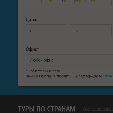
2
3
4
5
Даты:
с
по
Офис
*
*
- обязательные поля
Нажимая кнопку "Отправить", Вы подтверждаете
соглас
ТУРЫ ПО СТРАНАМ
Смотреть все стра