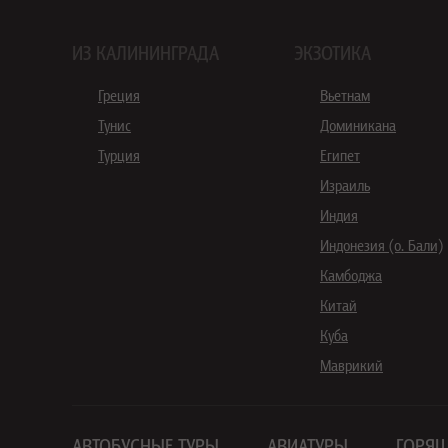
ИЗ КАЛИНИНГРАДА
ЭКЗОТИКА
Греция
Вьетнам
Тунис
Доминикана
Турция
Египет
Израиль
Индия
Индонезия (о. Бали)
Камбоджа
Китай
Куба
Маврикий
АВТОБУСНЫЕ ТУРЫ
АВИАТУРЫ
ГОРЯЩ