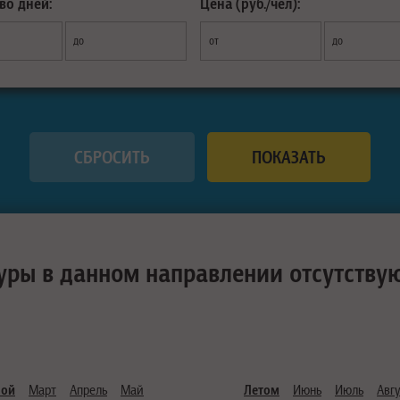
во дней:
Цена (руб./чел):
до
от
до
уры в данном направлении отсутству
ной
Март
Апрель
Май
Летом
Июнь
Июль
Авгу