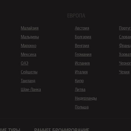
ЕВРОПА
Малайзия
Австрия
Порту
Мальдивы
Болгария
Слова
Марокко
Венгрия
Франц
Мексика
Германия
Хорва
ОАЭ
Испания
Черно
Сейшелы
Италия
Чехия
Таиланд
Кипр
Шри-Ланка
Литва
Нидерланды
Польша
ИЕ ТУРЫ
РАННЕЕ БРОНИРОВАНИЕ