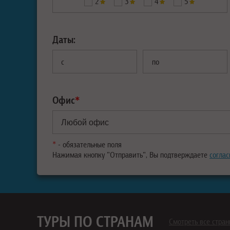
2
3
4
5
Даты:
с
по
Офис
*
*
- обязательные поля
Нажимая кнопку "Отправить", Вы подтверждаете
соглас
ТУРЫ ПО СТРАНАМ
Смотреть все стра