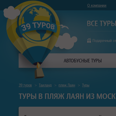
О компании
Подарочный с
АВТОБУСНЫЕ ТУРЫ
39 туров
>
Таиланд
>
пляж Лаян
>
Туры
ТУРЫ В ПЛЯЖ ЛАЯН ИЗ МОСК