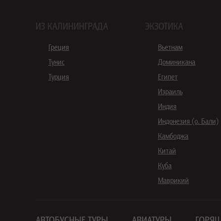
ИЗ КАЛИНИНГРАДА
ЭКЗОТИКА
Греция
Вьетнам
Тунис
Доминикана
Турция
Египет
Израиль
Индия
Индонезия (о. Бали)
Камбоджа
Китай
Куба
Маврикий
АВТОБУСНЫЕ ТУРЫ
АВИАТУРЫ
ГОРЯЩ