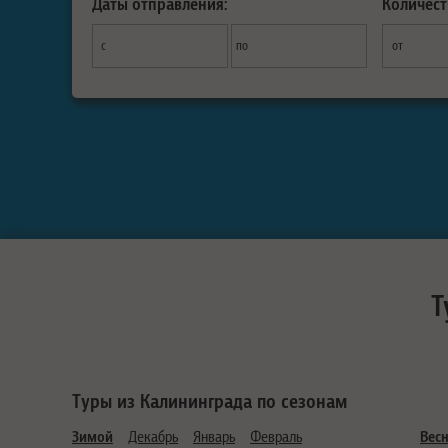
Даты отправления:
Количест
с
по
от
Т
Туры из Калининграда по сезонам
Зимой
Декабрь
Январь
Февраль
Вес